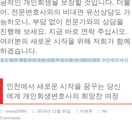
공적인 개인회생을 보장할 것입니다. 더불
어, 전문변호사와의 비대면 유선상담도 가
능하오니, 부담 없이 전문가와의 상담을
진행해 보세요. 지금 바로 연락 주십시오.
여러분의 새로운 시작을 위해 저희가 함께
하겠습니다.
도박빚개인회생
대전개인회생
개인회생보정권고
채무통합
개인회생파산
개인회생신청
개인회생절차
개인회생비용
카드값연체
개인회생변호사
개인회생단점
회생신청
채무조정제도
인천에서 새로운 시작을 꿈꾸는 당신
에게 개인회생변호사의 희망찬 여정
revival2686
2024년 12월 05일
미분류
No
Comments