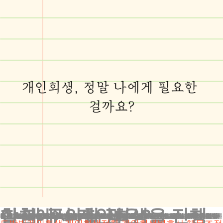
인천에서 개인회생을 진행할 때 주의할 점은?
많은 분들이 개인회생에 대해 오해하고 계십니다. “개인회생을 신청하면 신용불량자가 된다”, “앞으로 대출을 받을 수 없다”, “직장에서 알게 되면 불이익을 받는다” 등의 걱정을 하시죠. 하지만 이런 걱정들은 대부분 사실이 아닙니다.
개인회생은 실패가 아닌, 새로운 시작을 위한 용기 있는 선택입니다. 이는 법적으로 보장된 절차로, 정직하게 살아왔지만 예기치 못한 상황으로 재정적 어려움에 처한 분들을 위한 제도입니다.
만약 여러분이 소득은 있지만 과도한 채무로 고민하고 계시다면, 개인회생을 진지하게 고려해보시는 것이 좋습니다.
인천 지역에서 개인회생을 진행할 때는 몇 가지 주의해야 할 점이 있습니다. 첫째, 수원회생법원의 특성을 잘 이해하고 대응해야 합니다. 수원회생법원은 다른 법원에 비해 개인회생 신청에 대해 비교적 엄격한 편입니다. 따라서 서류 준비와 절차 진행에 있어 더욱 꼼꼼함이 요구됩니다.
둘째, 정확한 소득 증빙과 재산 신고가 매우 중요합니다. 소득을 과소 신고하거나 재산을 누락하면 나중에 큰 문제가 될 수 있습니다. 모든 정보를 정확하고 투명하게 제공해야 합니다.
셋째, 개인회생 신청 전 6개월간의 소비 내역에 특별한 주의를 기울여야 합니다. 과도한 사치성 소비나 재산 은닉으로 의심받을 수 있는 행위는 피해야 합니다.
넷째, 개인회생 절차 진행 중에는 새로운 채무를 지는 것을 절대 삼가야 합니다. 이는 개인회생 인가에 부정적인 영향을 미칠 수 있습니다.
다섯째, 변제 계획을 현실적으로 수립해야 합니다. 무리한 변제 계획은 나중에 이행하기 어려워질 수 있으므로, 본인의 상황을 객관적으로 평가하여 실현 가능한 계획을 세워야 합니다.