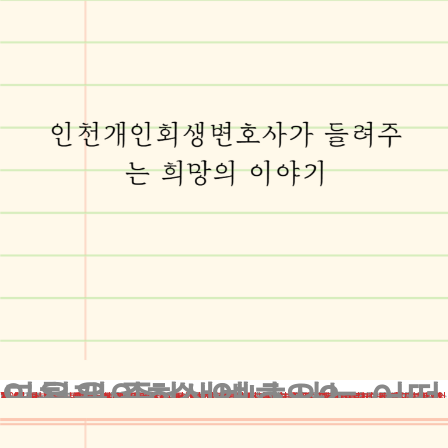
인천개인회생변호사는 어떤 도움을 줄 수 있나요?
박서연 씨(가명)는 40대 중반의 자영업자로, 10년 넘게 운영해온 카페가 그녀의 자부심이자 생계수단이었습니다. 하지만 코로나19의 예상치 못한 습격으로 상황이 급변했죠. 매출은 급감했고, 고정비용은 그대로였습니다. 결국 박 씨는 대출을 받아 버텨보려 했지만, 상황은 나아지지 않았고 빚은 눈덩이처럼 불어났습니다.
잠 못 이루는 밤이 계속되던 어느 날, 박 씨는 더 이상 혼자 해결할 수 없다고 느꼈습니다. 그래서 용기를 내어 저희 법인의 인천개인회생변호사를 찾아왔습니다. 처음 만났을 때 그녀의 눈에는 불안과 절망이 가득했습니다. 하지만 우리는 함께 그녀의 상황을 면밀히 분석하고, 최적의 해결책을 모색했습니다.
재무상태를 꼼꼼히 검토하고, 법적 절차를 하나하나 설명해드렸습니다. 그 과정에서 박 씨의 눈빛이 조금씩 변하기 시작했죠. 불안 대신 희망이, 절망 대신 결심이 자리 잡았습니다. 우리는 함께 개인회생 신청을 준비했고, 법원과의 원활한 소통을 통해 최선의 결과를 얻어냈습니다. 결과적으로 박 씨는 총 부채의 70%를 탕감받고 새로운 삶을 시작할 수 있었습니다. 지금 그녀는 작지만 안정적인 가게를 운영하며, 밝은 미소를 되찾았습니다.