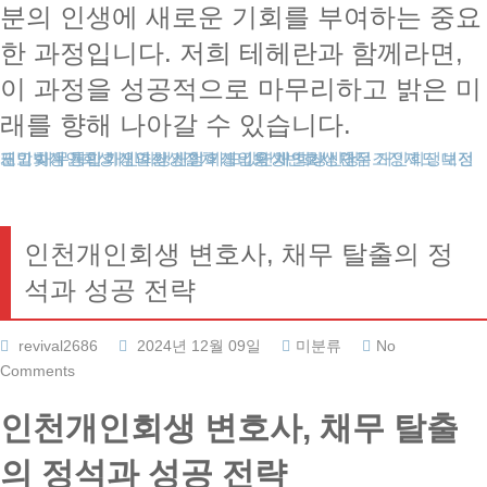
분의 인생에 새로운 기회를 부여하는 중요
한 과정입니다. 저희 테헤란과 함께라면,
이 과정을 성공적으로 마무리하고 밝은 미
래를 향해 나아갈 수 있습니다.
도박빚개인회생
대전개인회생
개인회생보정권고
채무통합
개인회생파산
개인회생신청
개인회생절차
개인회생비용
카드값연체
개인회생변호사
개인회생단점
회생신청
채무조정제도
인천개인회생 변호사, 채무 탈출의 정
석과 성공 전략
revival2686
2024년 12월 09일
미분류
No
Comments
인천개인회생 변호사, 채무 탈출
의 정석과 성공 전략