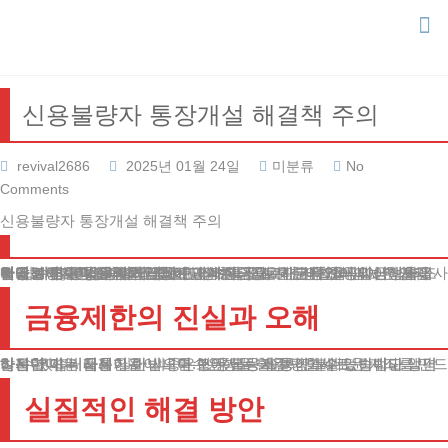
Skip
to
content
신용불량자 통장개설 해결책 주의
revival2686
2025년 01월 24일
미분류
No
Comments
신용불량자 통장개설 해결책 주의
안녕하세요, 법무법인 테헤란입니다. 오늘은 금융거래에 어려움을 겪고 계신 분들을 위해 중요한 정보를 공유하고자 합니다.
매일같이 수많은 의뢰인들이 계좌 이용에 제한이 있어 일상생활이 불가능하다며 도움을 요청하고 계십니다.
신용불량자통장개설 문제는 단순한 금융거래 제한을 넘어 취업과 사업에도 큰 영향을 미칩니다.
월급 수령이나 거래처 정산도 어려워지고, 기본적인 공과금 납부조차 쉽지 않은 상황이 되죠. 게다가 현금으로만 생활하다 보면 자금 관리도 힘들어집니다.
금융제한의 진실과 오해
많은 분이 거래제한을 받으면 모든 금융 활동이 불가능하다고 생각하십니다.
하지만 이는 사실이 아닙니다. 신용불량자 통장개설도 방법만 알면 가능합니다. 물론 일반 시중은행에서는 거절당할 수 있습니다.
하지만 지역 금융기관이나 특수은행을 활용하면 새로운 계좌를 만드실 수 있습니다.
실질적인 해결 방안