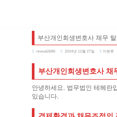
Skip
to
content
부산개인회생변호사 채무 탈
revival2686
2024년 12월 27일
미분류
부산개인회생변호사 채무
안녕하세요. 법무법인 테헤란입
있습니다.
경제환경과 채무조정의