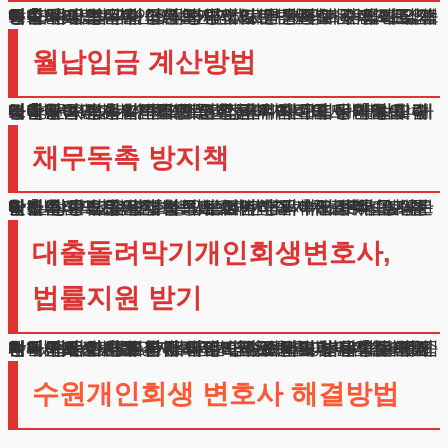
대출돌려막기개인회생 신청하시려면 정기수입이 있어야 합니다 직장인이나 자영업자는 물론 프리랜서도 가능합니다 소득을 증명할 수 있다면 누구나 기회가 있습니다
특히 원금의 구십퍼센트까지 감면받을 수 있어 실질적인 도움이 됩니다 급여명세서나 통장거래내역으로 입증이 가능합니다
일정하지 않은 수입도 평균값으로 산정할 수 있으니 걱정마세요 성실한 상환의지만 있다면 새로운 기회를 얻으실 수 있습니다 소득증빙 자료는 저희가 꼼꼼히 검토해드리겠습니다
월납입금 계산방법
대출돌려막기개인회생 통해 정해지는 월 상환액은 수입에서 기본생활비를 제외한 금액입니다 무리없이 갚아나갈 수 있는 수준으로 결정됩니다
소득증빙만 확실하다면 고정급이 아니어도 괜찮습니다 평균수입을 기준으로 산정하기 때문입니다 현재 재정상황을 정확히 파악하여 합리적인 계획을 세워드립니다
지출내역과 수입구조를 분석하여 최적의 방안을 찾아드리겠습니다 기본적인 생활은 유지하면서 채무도 해결할 수 있습니다 체계적인 상환계획으로 새출발이 가능합니다
채무독촉 방지책
대출돌려막기개인회생 시작하면 즉시 채권추심이 중단됩니다 법원의 결정으로 더이상 독촉전화나 문자를 받지 않으셔도 됩니다 밤낮없는 연락에서 벗어나 평온한 일상을 되찾으실 수 있습니다
다만 한번 받은 보호조치는 재신청이 어려우니 성실한 납부가 중요합니다 법적보호 아래에서 안정적으로 생활하실 수 있습니다
불법추심으로 인한 스트레스에서도 자유로워지실 수 있죠 정상적인 경제활동에 전념하실 수 있도록 도와드리겠습니다 든든한 법의 보호막이 되어드리겠습니다
대출돌려막기개인회생변호사,
법률지원 받기
여러분의 고민을 함께 나누고 싶습니다 법무법인 테헤란이 든든한 조력자가 되어드리겠습니다 이지원 변호사가 처음부터 끝까지 책임지고 도와드립니다 빚 문제는 시간이 지날수록 해결이 어려워집니다
망설이지 마시고 지금 바로 연락주세요 분납으로도 진행이 가능하니 부담갖지 않으셔도 됩니다 대출돌려막기개인회생변호사 새로운 시작을 향한 첫걸음을 함께 내딛어보시겠습니까
채무문제로 혼자 고민하지 마세요 저희가 항상 곁에서 함께하겠습니다 경제적 어려움은 누구에게나 찾아올 수 있습니다 중요한 것은 현명한 해결방법을 찾는 것입니다 법적절차를 통한 체계적인 해결로 밝은 미래를 준비하세요
수원개인회생 변호사 해결방법