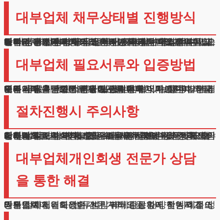
대부업체 채무상태별 진행방식
대부업체 개인회생의 첫 단계는 거래기관의 성격을 파악하는 것입니다. 공식 등록된 곳이라면 통상적 방법으로 처리가 가능합니다.
채권자 정보가 명확하고 거래기록이 남아있기 때문입니다.
하지만 미등록 업체와의 문제는 추가적 확인작업이 필요하며, 계좌추적이나 거래증명을 통해 해결합니다.
각각의 경우에 따라 필요한 서류와 절차가 다릅니다.
정식 금융기관과의 거래는 비교적 간단히 처리됩니다. 불법업체의 경우 채권자 확인에 어려움이 있을 수 있습니다.
이런 경우 법원의 도움을 받아 해결할 수 있습니다. 모든 과정은 법적 테두리 안에서 진행됩니다.
대부업체 필요서류와 입증방법
대부업체 개인회생을 위해서는 정확한 자료준비가 필수입니다. 차용계약서나 입금내역서가 기본이며, 현금거래시에는 공증문서가 요구됩니다.
금전거래는 반드시 금융기관을 통해 이루어져야 하며, 모든 내용은 객관적 증거로 뒷받침되어야 합니다. 거래내역이 불분명하면 진행이 어려울 수 있습니다.
모든 금전출납의 기록을 보관해야 합니다. 통장거래내역이나 입출금증이 중요한 증거가 됩니다. 채무발생 경위와 사용목적도 소명이 필요합니다.
절차진행시 주의사항
대부업체 개인회생 과정에서 가장 중요한 것은 추가부채 방지입니다. 절차 중 새로운 금전거래는 문제를 악화시킬 수 있습니다.
상환계획은 현실적으로 수립해야 하며, 매월 정해진 금액을 성실히 납부해야 합니다. 특히 불법 대금업자와의 거래는 피해야 하며, 모든 내용을 법원에 정직하게 보고해야 합니다. 변제계획 수립시 무리한 약속은 피해야 합니다.
장기적으로 지속가능한 금액을 제시하는 것이 중요합니다. 소득변화 가능성도 고려해야 합니다.
대부업체개인회생 전문가 상담
을 통한 해결
대부업체 개인회생은 전문가의 도움 없이 진행하기 어려운 절차입니다. 법무법인 테헤란은 다양한 사례를 성공적으로 해결해왔습니다. 귀하의 상황에 맞는 최적의 방안을 제시해드리며, 시작부터 종료까지 책임지고 도와드립니다.