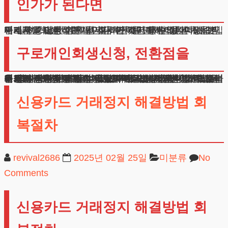
인가가 된다면
구로개인회생 절차가 인가되면 3년에서 5년간 정해진 변제금을 납부하게 됩니다. 이 기간 동안 성실하게 변제계획을 이행하면 나머지 채무는 면제받을 수 있습니다.
여기서 중요한 점은 변제금 연체를 피해야 한다는 것입니다. 3회 이상 연체 시 절차가 폐지될 수 있어 처음부터 실현 가능한 계획을 세우는 것이 핵심입니다.
구로개인회생신청, 전환점을
구로개인회생 절차는 단순한 채무조정을 넘어 새로운 인생의 전환점이 될 수 있습니다. 성실히 변제계획을 이행하면서 재무관리 능력을 기르고, 건전한 소비습관을 형성하는 기회로 삼으실 수 있습니다.
저희는 상황을 면밀히 검토하여 가장 적합한 법적 해결책을 제시해 드리겠습니다. 구로개인회생신청 주택을 지키면서도 감당할 수 있는 수준의 변제계획을 수립하여, 끝까지 완수하실 수 있도록 돕겠습니다.
추가로 궁금하신 사항이 있으시다면 언제든 방문하셔서 상담을 받아보시기 바랍니다. 귀하의 재산을 보호하고 경제적 재기를 돕는 것이 저희의 사명입니다.
현재의 어려움은 반드시 극복하실 수 있습니다. 법무법인 테헤란이 든든한 법률 조력자가 되어 함께 하겠습니다. 감사합니다.
신용카드 거래정지 해결방법 회
복절차
revival2686
2025년 02월 25일
미분류
No
Comments
신용카드 거래정지 해결방법 회