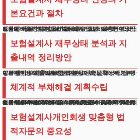
본요건과 절차
보험설계사개인회생의 첫 단계는 안정적 수입원 입증입니다. 많은 분들이 실적에 따른 급여체계 때문에 어려움을 호소하시지만, 이는 크게 걱정하실 사항이 아닙니다.
지난 6개월간의 수수료 지급내역만으로도 충분한 소득증명이 가능하기 때문입니다.
실제로 저희가 담당했던 사례들을 보면, 월평균 300만원 이상의 실적수당을 받으시는 분들은 대부분 성공적으로 인가결정을 받으셨습니다.
보험설계사 재무상태 분석과 지
출내역 정리방안
실무경험상 재정설계 전문가분들은 영업활동비 처리에 특별한 주의가 필요합니다. 차
량유지비, 고객관리비용, 접대비, 판촉물 제작비 등 다양한 항목의 지출이 발생하는데, 이를 정확하게 분류하고 기록하는 것이 매우 중요합니다.
이러한 비용들은 실질적인 가용소득 산정에 직접적 영향을 미치며, 향후 변제금액 결정의 핵심 요소가 됩니다.
체계적 부채해결 계획수립
보험설계사 개인회생에서 가장 중요한 것은 장기적 관점의 계획수립입니다.
단순히 현재 수입만을 고려하는 것이 아니라, 향후 3년에서 5년간의 수입예측과 생활비 지출계획까지 종합적으로 고려해야 합니다. 시장상황과 개인실적을 분석하여 안정적인 변제계획을 수립하는 것이 성공의 핵심입니다.
또한, 향후 발생할 수 있는 실적 변동성에 대비하여 비상계획도 함께 마련해야 합니다. 보험시장의 특성상 정책변화나 시장상황에 따라 수입이 크게 달라질 수 있기 때문입니다. 이러한 변동성을 고려한 탄력적인 변제계획 수립이 필요합니다.
보험설계사개인회생 맞춤형 법
적자문의 중요성