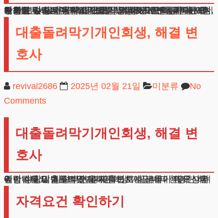
보험설계사 개인회생은 일반 급여소득자와는 다른 특수성이 있습니다. 수입구조가 복잡하고 변동폭이 크며, 각종 수당과 비용처리 문제가 얽혀있어 전문가의 세심한 검토가 필수적입니다.
저희는 수많은 유사사례들을 성공적으로 해결해왔으며, 매번 새로운 판례와 법원의 실무기준을 꼼꼼히 연구하고 있습니다. 특히 보험영업 종사자분들의 특수한 상황을 깊이 이해하고 있어, 최적화된 해결방안을 제시해드릴 수 있습니다.
대출돌려막기개인회생, 해결 변
호사
revival2686
2025년 02월 21일
미분류
No
Comments
대출돌려막기개인회생, 해결 변
호사
안녕하세요 법무법인 테헤란 변호사입니다 이자 상환에만 수입의 상당부분을 지출하시는 분들이 많으신데 이런 상황이 지속되면 경제적으로 회복하기 매우 어려워집니다 대출돌려막기개인회생 지금부터 현명한 해결방법을 말씀드리겠습니다
자격요건 확인하기