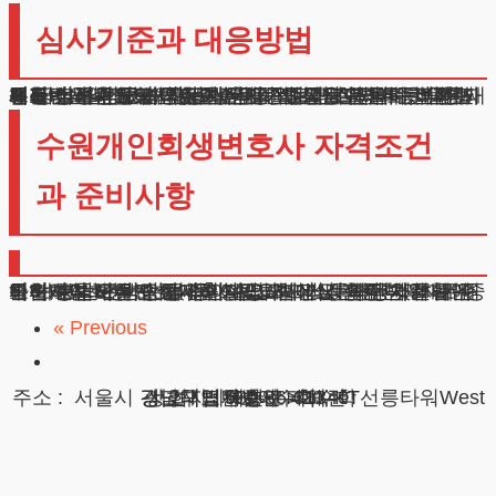
심사기준과 대응방법
법원 심사과정에서는 여러 기준이 검토됩니다. 직장 재직기간, 월평균 수입, 필수생계비 등을 꼼꼼히 살펴보게 되죠. 일정하지 않은 소득이 있으신 분들도 걱정마세요.
프리랜서나 자영업자도 관련 증빙자료만 잘 준비하면 인정받을 수 있습니다.
채무 발생원인도 중요한 심사기준입니다. 부득이한 사유로 어려움을 겪게 된 상황을 잘 설명드려야 합니다. 생활비나 의료비, 사업자금 등으로 인한 채무는 물론, 투자나 보증으로 인한 채무도 적절한 설명이 뒷받침되면 긍정적 검토가 가능합니다.
수원개인회생변호사 자격조건
과 준비사항
수원개인회생 변호사와 상담하시면 정확한 자격확인이 가능합니다. 안정적인 수입과 성실한 상환의지가 중요합니다. 주택담보대출이 있으시거나 자동차를 보유하신 분들도 걱정하지 마세요. 법에서 정한 범위 내에서 보호받으실 수 있습니다.
준비하실 서류도 안내해드립니다. 소득증명서, 채무내역서, 재산관련 서류 등이 필요한데요. 어떤 것들을 준비하셔야 하는지 상세히 설명해드리겠습니다.
« Previous
광고책임변호사 : 이수학
상호 : 법무법인 테헤란
사업자 : 589-86-01340
대표자 : 이수학
주소 : 서울시 강남구 테헤란로 420, KT선릉타워West 9층