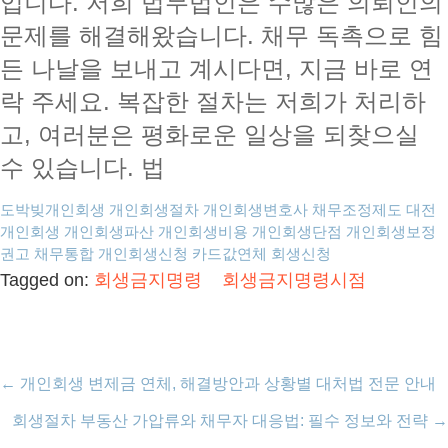
입니다. 저희 법무법인은 수많은 의뢰인의
문제를 해결해왔습니다. 채무 독촉으로 힘
든 나날을 보내고 계시다면, 지금 바로 연
락 주세요. 복잡한 절차는 저희가 처리하
고, 여러분은 평화로운 일상을 되찾으실
수 있습니다. 법
도박빚개인회생
개인회생절차
개인회생변호사
채무조정제도
대전
개인회생
개인회생파산
개인회생비용
개인회생단점
개인회생보정
권고
채무통합
개인회생신청
카드값연체
회생신청
Tagged on:
회생금지명령
회생금지명령시점
←
개인회생 변제금 연체, 해결방안과 상황별 대처법 전문 안내
회생절차 부동산 가압류와 채무자 대응법: 필수 정보와 전략
→